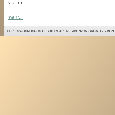
stellen.
mehr...
FERIENWOHNUNG IN DER KURPARKRESIDENZ IN GRÖMITZ - VO